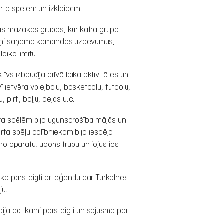
orta spēlēm un izklaidēm.
trīs mazākās grupās, kur katra grupa
pteiņi saņēma komandas uzdevumus,
aika limitu.
tīvs izbaudīja brīvā laika aktivitātes un
 ietvēra volejbolu, basketbolu, futbolu,
 pirti, baļļu, dejas u.c.
rta spēlēm bija ugunsdrošība mājās un
rta spēļu dalībniekam bija iespēja
 aparātu, ūdens trubu un iejusties
tika pārsteigti ar leģendu par Turkalnes
ju.
bija patīkami pārsteigti un sajūsmā par