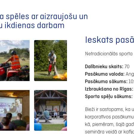
a spēles ar aizraujošu un
mu ikdienas darbam
Ieskats pas
Netradicionālās sport
Dalībnieku skaits:
70
Pasākuma valoda:
Ang
Pasākuma sākums:
10
Izbraukšana no Rīgas
Sporta spēļu sākums:
Bieži ir sastopams, ka
korporatīvos pasākum
kā, piemēram, šajā gadī
semināra veidā ar kafij