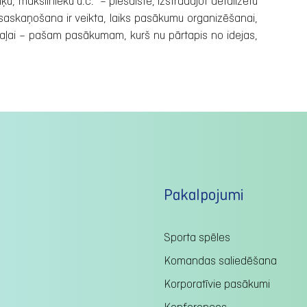
u, mākslinieku u.c. – piesaiste, izstrādājot detalizētu
saskaņošana ir veikta, laiks pasākumu organizēšanai,
daļai – pašam pasākumam, kurš nu pārtapis no idejas,
Pakalpojumi
Sporta spēles
Komandas saliedēšana
Korporatīvie pasākumi