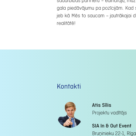
sadarbības partneru – ēdinātāju, mūziķ
gala piedāvājumu pa pozīcijām. Kad 
jeb kā Mēs to saucam – jautrākajai 
realitātē!
Kontakti
Atis Sīlis
Projektu vadītājs
SIA In & Out Event
Bruņinieku 22-1, Rīga