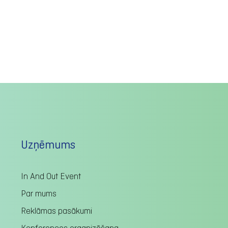
Uzņēmums
In And Out Event
Par mums
Reklāmas pasākumi