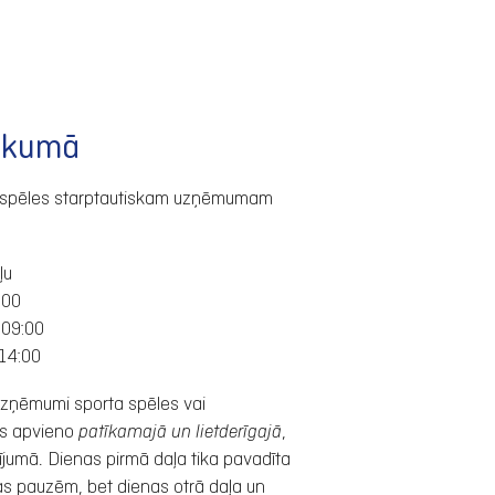
ākumā
a spēles starptautiskam uzņēmumam
ļu
:00
:
09:00
14:00
 uzņēmumi sporta spēles vai
us apvieno
patīkamajā un lietderīgajā
,
jumā. Dienas pirmā daļa tika pavadīta
as pauzēm, bet dienas otrā daļa un