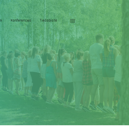
mi
Konferences
Tiešsaistē