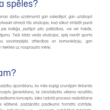
a spēles?
dienas darbu uzņēmumā gan saliedējot, gan uzlabojot
atsaukt atmiņā tās situācijas, kad sākot strādāt jaunā
t pie kolēģa, jautājot pēc palīdzības, vai vel trakāk,
ājumu. Tieši šāda veida situācijas, spēj risināt sporta
ku savstarpējās attiecības un komunikāciju, gan
 tiekties uz nosprausto mērķi.
m​​?
adzību apzināšanu, ko mēs kopīgi izrunājam tikšanās
nceptu ģenerēšana, lai izkristalizētu vēlamo rezultātu
pasākuma konceptu, laiks radošā procesa realizēšanai
 klātienē, padziļināta pasākuma formāta izstrāde,