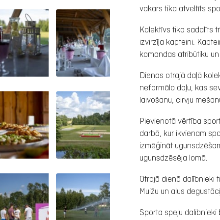
vakars tika atveltīts sp
Kolektīvs tika sadalīts 
izvirzīja kapteini. Ka
komandas atribūtiku un l
Dienas otrajā daļā kolek
neformālo daļu, kas sevī
laivošanu, cirvju mešanu,
Pievienotā vērtība spo
darbā, kur ikvienam spo
izmēģināt ugunsdzēšamo
ugunsdzēsēja lomā.
Otrajā dienā dalībnieki 
Muižu un alus degustāci
Sporta speļu dalībnieki 