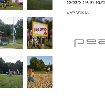
pavadīto laiku un iegū
www.turbas.lv