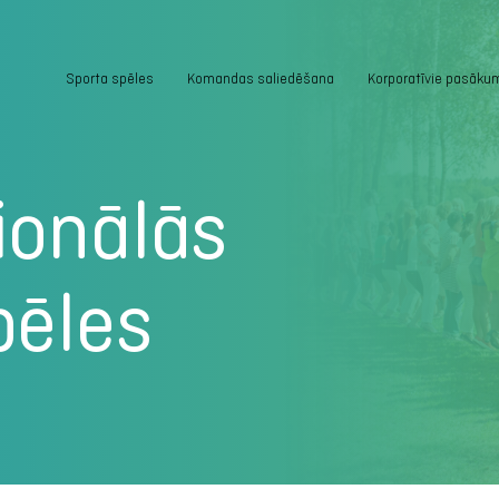
Sporta spēles
Komandas saliedēšana
Korporatīvie pasāku
ionālās
pēles