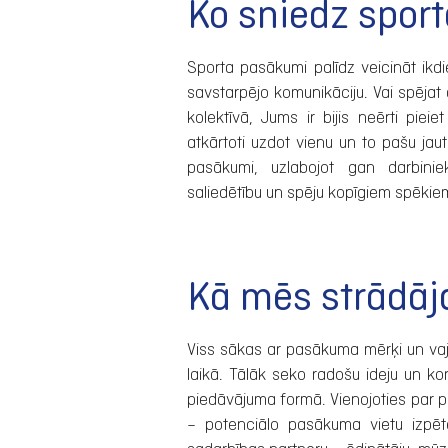
Ko sniedz sport
Sporta pasākumi palīdz veicināt ik
savstarpējo komunikāciju. Vai spējat 
kolektīvā, Jums ir bijis neērti pieie
atkārtoti uzdot vienu un to pašu jaut
pasākumi, uzlabojot gan darbinie
saliedētību un spēju kopīgiem spēkiem
Kā mēs strādāja
Viss sākas ar pasākuma mērķi un vaj
laikā. Tālāk seko radošu ideju un ko
piedāvājuma formā. Vienojoties par 
– potenciālo pasākuma vietu izpēte